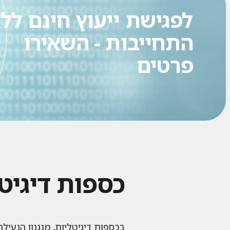
לפגישת ייעוץ חינם לל
התחייבות - השאירו
פרטים
כספות דיגיט
בכספות דיגיטליות, מנגנון הנעי