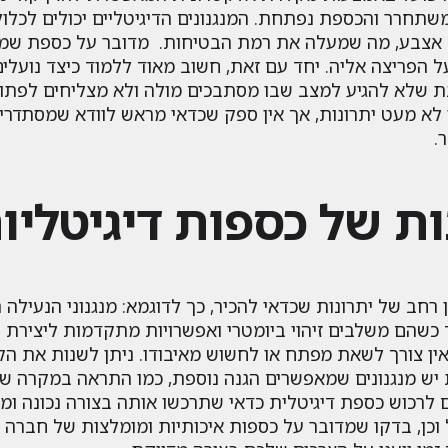
ה משתחרר והכספת נפתחת. המנגנונים הדיגיטליים יכולים לכ
עת אצבע, מה שמעלה את רמת הבטיחות. מדובר על כספת שמ
 הפריצה אליה. יחד עם זאת, חשוב מאוד ללמוד כיצד נועל
נת שלא להגיע למצב שבו מסתבכים מולה ולא מצליחים לפתוח 
א מעט יתרונות, אך אין ספק שכדאי מראש לוודא שמסתדרים
.
ת של כספות דיגיטליו
ן רחב של יתרונות שכדאי להכיר, כך לדוגמא: מנגנוני הנעיל
כשהם משלבים זיהוי ביומטרי ואפשרויות מתקדמות ליצירת קו
ין צורך לשאת מפתח או לחשוש מאיבודו. ניתן לשנות את הק
יש מנגנונים שמאפשרים הגנה נוספת, כמו התראה במקרה של ני
רכוש כספת דיגיטלית כדאי שתרכשו אותה בצורה נכונה ומו
ל וכן, בדקו שמדובר על כספות איכותיות ומומלצות של חברה 