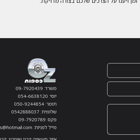
זמן ויענו על הצרכים שלכם בצורה מדויקת.
משרד: 09-7920439
יוסי: 054-6638120
תומר: 050-9244854
שלומית: 0542888037
פקס: 09-7920789
מייל לפניות: ozsafes@hotmail.com
אזור תעשייה קרני שומרון, קרנ