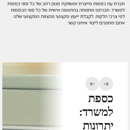
 רחב של כל סוגי כספות
 של כל סוגי הכספות
הצוות המקצועי שלנו
ת
כספת
איך
כספת
כיצד
בוחרים
נתא
דים
משרדית
משרדית
כספת
כספ